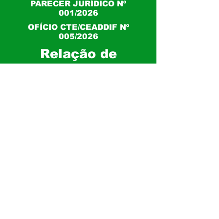
PARECER JURÍDICO Nº
001/2026
OFÍCIO CTE/CEADDIF Nº
005/2026
Relação de
Candidaturas
Homologadas pela
CTE/CEADDIF
✅ Faça sua
inscrição agora
ÁREA DO MINISTRO
ÁREA DO MINISTRO